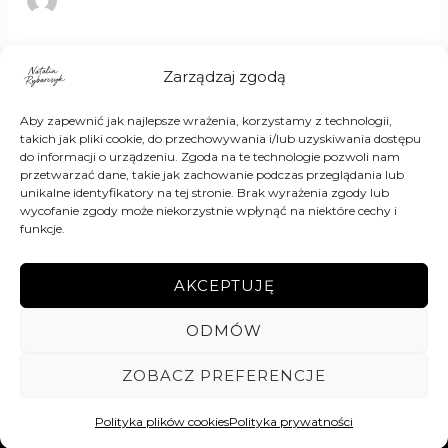
Nie udało się znaleźć tego, czego szukasz. Być może
Zarządzaj zgodą
wyszukiwanie przyniesie lepsze rezultaty.
Aby zapewnić jak najlepsze wrażenia, korzystamy z technologii,
takich jak pliki cookie, do przechowywania i/lub uzyskiwania dostępu
do informacji o urządzeniu. Zgoda na te technologie pozwoli nam
przetwarzać dane, takie jak zachowanie podczas przeglądania lub
unikalne identyfikatory na tej stronie. Brak wyrażenia zgody lub
wycofanie zgody może niekorzystnie wpłynąć na niektóre cechy i
funkcje.
AKCEPTUJĘ
ODMÓW
2025 Natalia Rybarczyk. All right reserved.
ZOBACZ PREFERENCJE
Informacje
Polityka Prywatności
Regulamin
Polityka plików cookies
Polityka prywatności