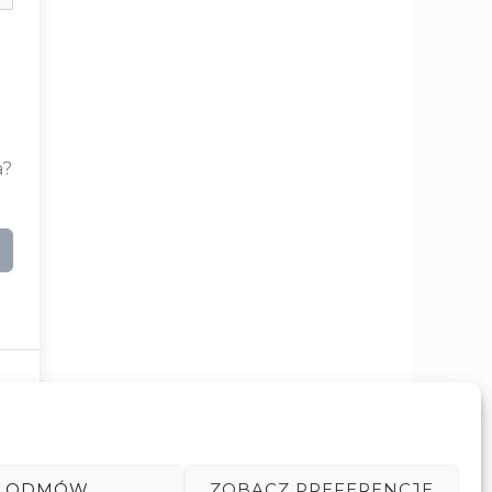
a?
ODMÓW
ZOBACZ PREFERENCJE