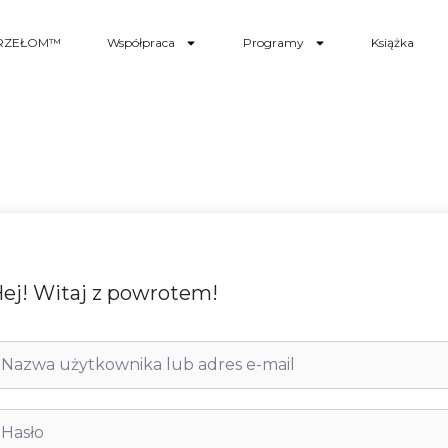
RZEŁOM™
Współpraca
Programy
Książka
ej! Witaj z powrotem!