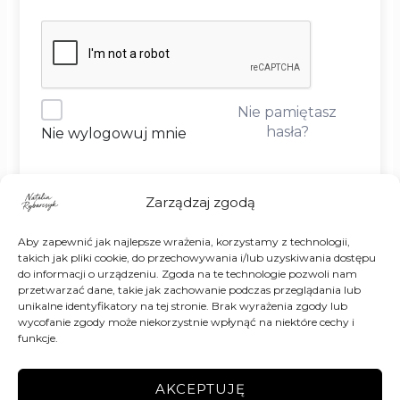
Nie pamiętasz
hasła?
Nie wylogowuj mnie
DOŁĄCZ
Zarządzaj zgodą
Aby zapewnić jak najlepsze wrażenia, korzystamy z technologii,
Nie masz jeszcze konta?
Zarejestruj się
takich jak pliki cookie, do przechowywania i/lub uzyskiwania dostępu
do informacji o urządzeniu. Zgoda na te technologie pozwoli nam
przetwarzać dane, takie jak zachowanie podczas przeglądania lub
unikalne identyfikatory na tej stronie. Brak wyrażenia zgody lub
wycofanie zgody może niekorzystnie wpłynąć na niektóre cechy i
funkcje.
AKCEPTUJĘ