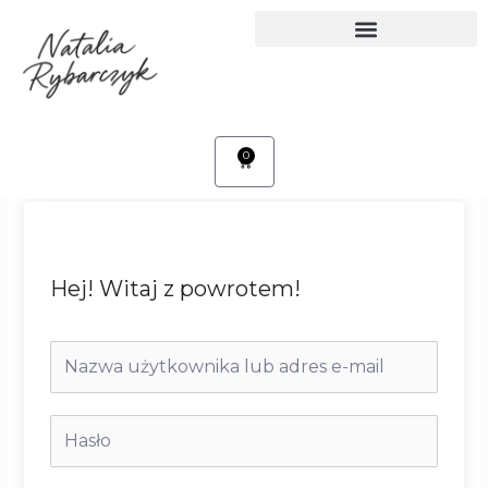
Przejdź
do
treści
0
Cart
Hej! Witaj z powrotem!