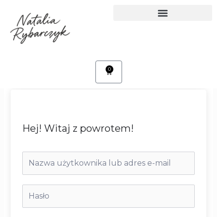
Przejdź
do
treści
0
Cart
Hej! Witaj z powrotem!