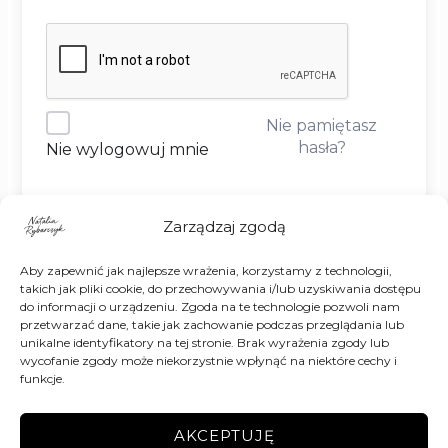
Nie pamiętasz
hasła?
Nie wylogowuj mnie
DOŁĄCZ
Zarządzaj zgodą
Aby zapewnić jak najlepsze wrażenia, korzystamy z technologii,
Nie masz jeszcze konta?
Zarejestruj się
takich jak pliki cookie, do przechowywania i/lub uzyskiwania dostępu
do informacji o urządzeniu. Zgoda na te technologie pozwoli nam
przetwarzać dane, takie jak zachowanie podczas przeglądania lub
unikalne identyfikatory na tej stronie. Brak wyrażenia zgody lub
wycofanie zgody może niekorzystnie wpłynąć na niektóre cechy i
funkcje.
AKCEPTUJĘ