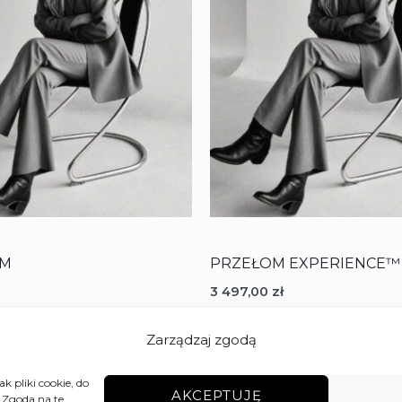
OM
PRZEŁOM EXPERIENCE™ 
3 497,00
zł
DZ SIĘ WIĘCEJ
DODAJ DO KOSZYKA
Zarządzaj zgodą
k pliki cookie, do
AKCEPTUJĘ
 Zgoda na te