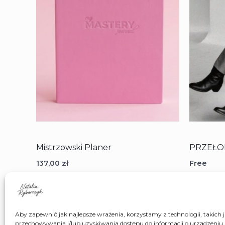
wybrać
na
stronie
produktu
Mistrzowski Planer
PRZEŁ
137,00
zł
Free
WYBIERZ OPCJE
DOWIE
Aby zapewnić jak najlepsze wrażenia, korzystamy z technologii, takich ja
przechowywania i/lub uzyskiwania dostępu do informacji o urządzeniu.