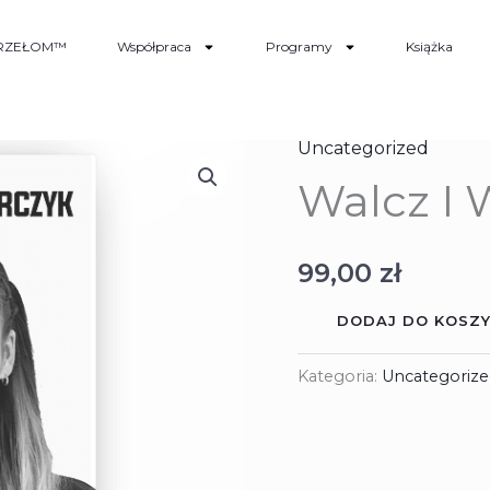
RZEŁOM™
Współpraca
Programy
Książka
Uncategorized
ilość
Walcz I 
Walcz
I
Wygrywaj
99,00
zł
-
Książka
DODAJ DO KOSZ
Kategoria:
Uncategorize